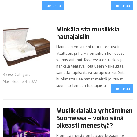
Lue lisää
Lue lisää
Minkälaista musiikkia
hautajaisiin
Hautajaisten suunnittelu tulee usein
yllättäen, ja harva on siihen henkisesti
valmistautunut. Kyseessä on raskas ja
hankala tehtävä, jota usein vaikeuttaa
samalla läpikäytävä suruprosessi. Siitä
By
essi
Category
huolimatta useimmat meistä joutuvat
Musiikki
June 4, 2022
suunnittelemaan hautajaisia,
Lue lisää
Musiikkialalla yrittäminen
Suomessa – voiko siinä
oikeasti menestyä?
Monella meistä on lapsuudessaan jos