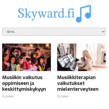
Musiikin vaikutus
Musiikkiterapian
oppimiseen ja
vaikutukset
keskittymiskykyyn
mielenterveyteen
By
lukas
By
lukas