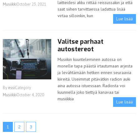
laitteidesi akku riittää reissussakin ja että
Musiikki
October 23, 2021
saat siihen tarvittaessa ladattua lisää
virtaa silloinkin, kun
Lue lisää
Valitse parhaat
autostereot
Musiikin kuunteleminen autossa on
monelle tapa päästä irtautumaan arjesta
ja levähtämään hetken ennen seuraavia
kiireitä. Useimmat pitävätkin radion auki
aina autossa istuessaan. Radiosta voi
By
essi
Category
kuunnella joko tiettyä kanavaa tai
Musiikki
October 4, 2020
musiikkia
Lue lisää
1
2
3