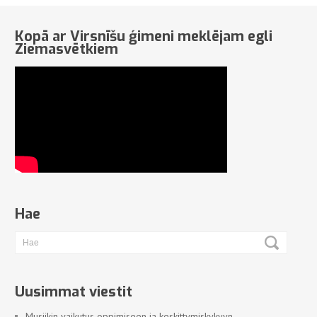
Kopā ar Virsnīšu ģimeni meklējam egli
Ziemasvētkiem
Hae
Uusimmat viestit
Musiikin vaikutus oppimiseen ja keskittymiskykyyn