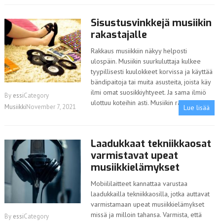
Sisustusvinkkejä musiikin
rakastajalle
Rakkaus musiikkiin näkyy helposti
ulospäin. Musiikin suurkuluttaja kulkee
tyypillisesti kuulokkeet korvissa ja käyttää
bändipaitoja tai muita asusteita, joista käy
ilmi omat suosikkiyhtyeet. Ja sama ilmiö
By
essi
Category
ulottuu koteihin asti. Musiikin rakastajan
Musiikki
November 7, 2021
Lue lisää
Laadukkaat tekniikkaosat
varmistavat upeat
musiikkielämykset
Mobiililaitteet kannattaa varustaa
laadukkailla tekniikkaosilla, jotka auttavat
varmistamaan upeat musiikkielämykset
missä ja milloin tahansa. Varmista, että
By
essi
Category