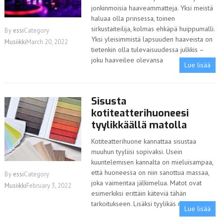
jonkinmoisia haaveammatteja. Yksi meistä
haluaa olla prinsessa, toinen
sirkustaiteilija, kolmas ehkäpä huippumalli.
By
essi
Category
Yksi yleisimmistä lapsuuden haaveista on
Musiikki
March 20, 2022
tietenkin olla tulevaisuudessa julkkis –
joku haaveilee olevansa
Lue lisää
Sisusta
kotiteatterihuoneesi
tyylikkäällä matolla
Kotiteatterihuone kannattaa sisustaa
muuhun tyyliisi sopivaksi. Usein
kuuntelemisen kannalta on mieluisampaa,
että huoneessa on niin sanottua massaa,
By
essi
Category
joka vaimentaa jälkimelua. Matot ovat
Musiikki
February 3, 2022
esimerkiksi erittäin käteviä tähän
tarkoitukseen. Lisäksi tyylikäs matto
Lue lisää