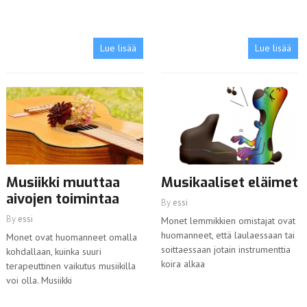
Lue lisää
Lue lisää
Musiikki muuttaa
Musikaaliset eläimet
aivojen toimintaa
By
essi
By
essi
Monet lemmikkien omistajat ovat
huomanneet, että laulaessaan tai
Monet ovat huomanneet omalla
soittaessaan jotain instrumenttia
kohdallaan, kuinka suuri
koira alkaa
terapeuttinen vaikutus musiikilla
voi olla. Musiikki