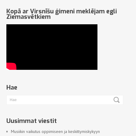
Kopā ar Virsnīšu ģimeni meklējam egli
Ziemasvētkiem
Hae
Uusimmat viestit
Musiikin vaikutus oppimiseen ja keskittymiskykyyn